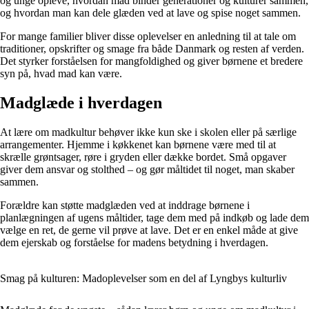
og unge opleve, hvordan mad binder generationer og kulturer sammen,
og hvordan man kan dele glæden ved at lave og spise noget sammen.
For mange familier bliver disse oplevelser en anledning til at tale om
traditioner, opskrifter og smage fra både Danmark og resten af verden.
Det styrker forståelsen for mangfoldighed og giver børnene et bredere
syn på, hvad mad kan være.
Madglæde i hverdagen
At lære om madkultur behøver ikke kun ske i skolen eller på særlige
arrangementer. Hjemme i køkkenet kan børnene være med til at
skrælle grøntsager, røre i gryden eller dække bordet. Små opgaver
giver dem ansvar og stolthed – og gør måltidet til noget, man skaber
sammen.
Forældre kan støtte madglæden ved at inddrage børnene i
planlægningen af ugens måltider, tage dem med på indkøb og lade dem
vælge en ret, de gerne vil prøve at lave. Det er en enkel måde at give
dem ejerskab og forståelse for madens betydning i hverdagen.
Smag på kulturen: Madoplevelser som en del af Lyngbys kulturliv