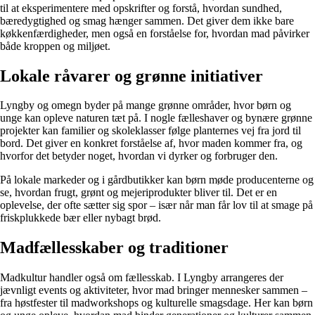
til at eksperimentere med opskrifter og forstå, hvordan sundhed,
bæredygtighed og smag hænger sammen. Det giver dem ikke bare
køkkenfærdigheder, men også en forståelse for, hvordan mad påvirker
både kroppen og miljøet.
Lokale råvarer og grønne initiativer
Lyngby og omegn byder på mange grønne områder, hvor børn og
unge kan opleve naturen tæt på. I nogle fælleshaver og bynære grønne
projekter kan familier og skoleklasser følge planternes vej fra jord til
bord. Det giver en konkret forståelse af, hvor maden kommer fra, og
hvorfor det betyder noget, hvordan vi dyrker og forbruger den.
På lokale markeder og i gårdbutikker kan børn møde producenterne og
se, hvordan frugt, grønt og mejeriprodukter bliver til. Det er en
oplevelse, der ofte sætter sig spor – især når man får lov til at smage på
friskplukkede bær eller nybagt brød.
Madfællesskaber og traditioner
Madkultur handler også om fællesskab. I Lyngby arrangeres der
jævnligt events og aktiviteter, hvor mad bringer mennesker sammen –
fra høstfester til madworkshops og kulturelle smagsdage. Her kan børn