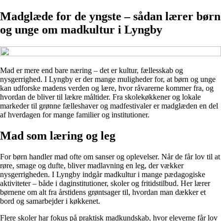
Madglæde for de yngste – sådan lærer børn
og unge om madkultur i Lyngby
Mad er mere end bare næring – det er kultur, fællesskab og
nysgerrighed. I Lyngby er der mange muligheder for, at børn og unge
kan udforske madens verden og lære, hvor råvarerne kommer fra, og
hvordan de bliver til lækre måltider. Fra skolekøkkener og lokale
markeder til grønne fælleshaver og madfestivaler er madglæden en del
af hverdagen for mange familier og institutioner.
Mad som læring og leg
For børn handler mad ofte om sanser og oplevelser. Når de får lov til at
røre, smage og dufte, bliver madlavning en leg, der vækker
nysgerrigheden. I Lyngby indgår madkultur i mange pædagogiske
aktiviteter – både i daginstitutioner, skoler og fritidstilbud. Her lærer
børnene om alt fra årstidens grøntsager til, hvordan man dækker et
bord og samarbejder i køkkenet.
Flere skoler har fokus på praktisk madkundskab, hvor eleverne får lov