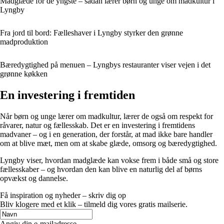
Madglæde for de yngste – sådan lærer børn og unge om madkultur i
Lyngby
Fra jord til bord: Fælleshaver i Lyngby styrker den grønne
madproduktion
Bæredygtighed på menuen – Lyngbys restauranter viser vejen i det
grønne køkken
En investering i fremtiden
Når børn og unge lærer om madkultur, lærer de også om respekt for
råvarer, natur og fællesskab. Det er en investering i fremtidens
madvaner – og i en generation, der forstår, at mad ikke bare handler
om at blive mæt, men om at skabe glæde, omsorg og bæredygtighed.
Lyngby viser, hvordan madglæde kan vokse frem i både små og store
fællesskaber – og hvordan den kan blive en naturlig del af børns
opvækst og dannelse.
Få inspiration og nyheder – skriv dig op
Bliv klogere med et klik – tilmeld dig vores gratis mailserie.
Angiv din e-mailadresse