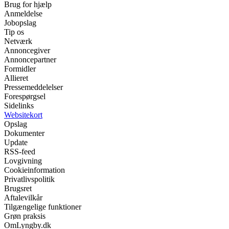
Brug for hjælp
Anmeldelse
Jobopslag
Tip os
Netværk
Annoncegiver
Annoncepartner
Formidler
Allieret
Pressemeddelelser
Forespørgsel
Sidelinks
Websitekort
Opslag
Dokumenter
Update
RSS-feed
Lovgivning
Cookieinformation
Privatlivspolitik
Brugsret
Aftalevilkår
Tilgængelige funktioner
Grøn praksis
OmLyngby.dk