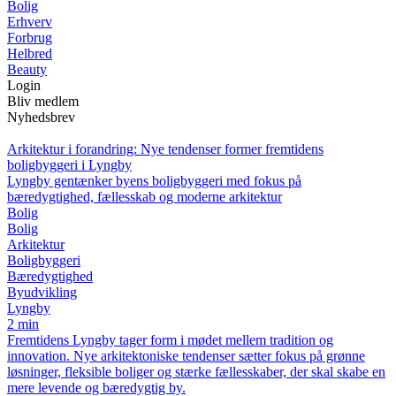
Bolig
Erhverv
Forbrug
Helbred
Beauty
Login
Bliv medlem
Nyhedsbrev
Arkitektur i forandring: Nye tendenser former fremtidens
boligbyggeri i Lyngby
Lyngby gentænker byens boligbyggeri med fokus på
bæredygtighed, fællesskab og moderne arkitektur
Bolig
Bolig
Arkitektur
Boligbyggeri
Bæredygtighed
Byudvikling
Lyngby
2 min
Fremtidens Lyngby tager form i mødet mellem tradition og
innovation. Nye arkitektoniske tendenser sætter fokus på grønne
løsninger, fleksible boliger og stærke fællesskaber, der skal skabe en
mere levende og bæredygtig by.