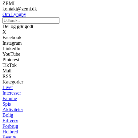
ZEMI
kontakt@zemi.dk
Om Lyngby
Del og gør godt
X
Facebook
Instagram
LinkedIn
YouTube
Pinterest
TikTok
Mail
RSS
Kategorier
Livet
Interesser
Familie
Spis
Aktiviteter
Bolig
Erhverv
Forbrug
Helbred
Beauty