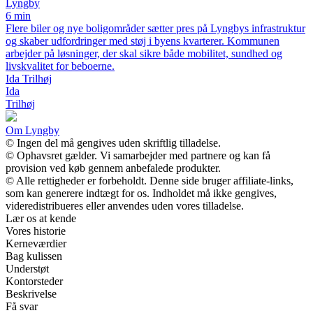
Lyngby
6 min
Flere biler og nye boligområder sætter pres på Lyngbys infrastruktur
og skaber udfordringer med støj i byens kvarterer. Kommunen
arbejder på løsninger, der skal sikre både mobilitet, sundhed og
livskvalitet for beboerne.
Ida Trilhøj
Ida
Trilhøj
Om Lyngby
© Ingen del må gengives uden skriftlig tilladelse.
© Ophavsret gælder. Vi samarbejder med partnere og kan få
provision ved køb gennem anbefalede produkter.
© Alle rettigheder er forbeholdt. Denne side bruger affiliate-links,
som kan generere indtægt for os. Indholdet må ikke gengives,
videredistribueres eller anvendes uden vores tilladelse.
Lær os at kende
Vores historie
Kerneværdier
Bag kulissen
Understøt
Kontorsteder
Beskrivelse
Få svar