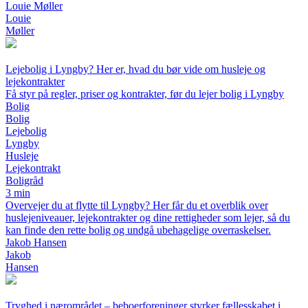
Louie Møller
Louie
Møller
Lejebolig i Lyngby? Her er, hvad du bør vide om husleje og
lejekontrakter
Få styr på regler, priser og kontrakter, før du lejer bolig i Lyngby
Bolig
Bolig
Lejebolig
Lyngby
Husleje
Lejekontrakt
Boligråd
3 min
Overvejer du at flytte til Lyngby? Her får du et overblik over
huslejeniveauer, lejekontrakter og dine rettigheder som lejer, så du
kan finde den rette bolig og undgå ubehagelige overraskelser.
Jakob Hansen
Jakob
Hansen
Tryghed i nærområdet – beboerforeninger styrker fællesskabet i