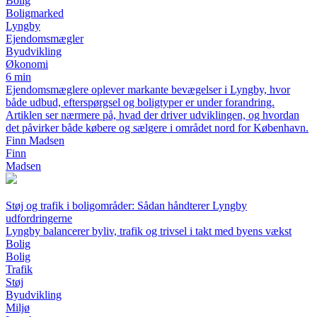
Bolig
Boligmarked
Lyngby
Ejendomsmægler
Byudvikling
Økonomi
6 min
Ejendomsmæglere oplever markante bevægelser i Lyngby, hvor
både udbud, efterspørgsel og boligtyper er under forandring.
Artiklen ser nærmere på, hvad der driver udviklingen, og hvordan
det påvirker både købere og sælgere i området nord for København.
Finn Madsen
Finn
Madsen
Støj og trafik i boligområder: Sådan håndterer Lyngby
udfordringerne
Lyngby balancerer byliv, trafik og trivsel i takt med byens vækst
Bolig
Bolig
Trafik
Støj
Byudvikling
Miljø