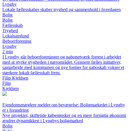
Lyngby
Lokale fællesskaber skaber tryghed og sammenhold i hverdagen
Bolig
Bolig
Fællesskab
Tryghed
Lokalsamfund
Beboerforening
Lyngby
2 min
I Lyngby går beboerforeninger og nabonetværk forrest i arbejdet
med at styrke trygheden i nærområdet. Gennem fælles initiativer,
samarbejde med kommunen og nye former for naboskab vokser et
stærkere lokalt fællesskab frem.
Filip Kjeldsen
Filip
Kjeldsen
Ejendomsmæglere melder om bevægelse: Boligmarkedet i Lyngby
er i forandring
Nye projekter, skiftende køberønsker og en mere forsigtig økonomi
ændrer dynamikken i Lyngbys boligmarked
Bolig