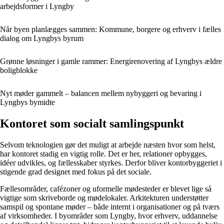
arbejdsformer i Lyngby
Når byen planlægges sammen: Kommune, borgere og erhverv i fælles
dialog om Lyngbys byrum
Grønne løsninger i gamle rammer: Energirenovering af Lyngbys ældre
boligblokke
Nyt møder gammelt – balancen mellem nybyggeri og bevaring i
Lyngbys bymidte
Kontoret som socialt samlingspunkt
Selvom teknologien gør det muligt at arbejde næsten hvor som helst,
har kontoret stadig en vigtig rolle. Det er her, relationer opbygges,
idéer udvikles, og fællesskaber styrkes. Derfor bliver kontorbyggeriet i
stigende grad designet med fokus på det sociale.
Fællesområder, cafézoner og uformelle mødesteder er blevet lige så
vigtige som skriveborde og mødelokaler. Arkitekturen understøtter
samspil og spontane møder – både internt i organisationer og på tværs
af virksomheder. I byområder som Lyngby, hvor erhverv, uddannelse