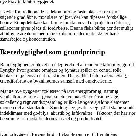
nye krav til kontorbyggeriet.
I stedet for traditionelle cellekontorer og faste pladser ser man i
stigende grad åbne, modulære miljøer, der kan tilpasses forskellige
behov. Et mødelokale kan hurtigt omdannes til et projektområde, og
stillezoner giver plads til fordybelse. Denne fleksibilitet gør det muligt
at udnytte arealerne bedre og skabe rum, der understøtter både
samarbejde og koncentration.
Bæredygtighed som grundprincip
Bæredygtighed er blevet en integreret del af moderne kontorbyggeri. I
Lyngby, hvor grønne områder og bynatur spiller en central rolle,
tænkes miljøhensyn ind fra starten. Det gælder både materialevalg,
energiforbrug og bygningernes samspil med omgivelserne.
Mange nye byggerier fokuserer på lavt energiforbrug, naturlig
ventilation og brug af genanvendelige materialer. Grønne tage,
solceller og regnvandsopsamling er ikke længere sjældne elementer,
men en del af standarden. Samtidig lægges der vægt på at skabe sunde
indeklimaer med godt lys, akustik og luftkvalitet – faktorer, der har stor
betydning for medarbejdernes trivsel og produktivitet.
Kontorbyggeri i forvandling – fleksible rammer til fremtidens