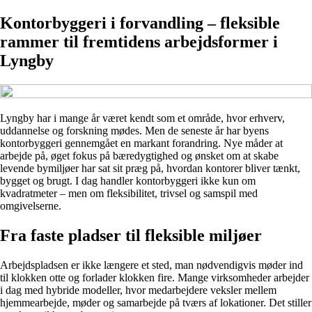
Kontorbyggeri i forvandling – fleksible
rammer til fremtidens arbejdsformer i
Lyngby
Lyngby har i mange år været kendt som et område, hvor erhverv,
uddannelse og forskning mødes. Men de seneste år har byens
kontorbyggeri gennemgået en markant forandring. Nye måder at
arbejde på, øget fokus på bæredygtighed og ønsket om at skabe
levende bymiljøer har sat sit præg på, hvordan kontorer bliver tænkt,
bygget og brugt. I dag handler kontorbyggeri ikke kun om
kvadratmeter – men om fleksibilitet, trivsel og samspil med
omgivelserne.
Fra faste pladser til fleksible miljøer
Arbejdspladsen er ikke længere et sted, man nødvendigvis møder ind
til klokken otte og forlader klokken fire. Mange virksomheder arbejder
i dag med hybride modeller, hvor medarbejdere veksler mellem
hjemmearbejde, møder og samarbejde på tværs af lokationer. Det stiller