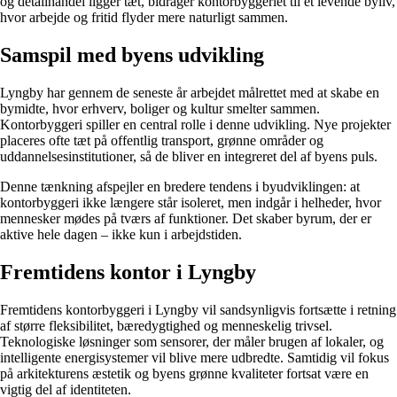
og detailhandel ligger tæt, bidrager kontorbyggeriet til et levende byliv,
hvor arbejde og fritid flyder mere naturligt sammen.
Samspil med byens udvikling
Lyngby har gennem de seneste år arbejdet målrettet med at skabe en
bymidte, hvor erhverv, boliger og kultur smelter sammen.
Kontorbyggeri spiller en central rolle i denne udvikling. Nye projekter
placeres ofte tæt på offentlig transport, grønne områder og
uddannelsesinstitutioner, så de bliver en integreret del af byens puls.
Denne tænkning afspejler en bredere tendens i byudviklingen: at
kontorbyggeri ikke længere står isoleret, men indgår i helheder, hvor
mennesker mødes på tværs af funktioner. Det skaber byrum, der er
aktive hele dagen – ikke kun i arbejdstiden.
Fremtidens kontor i Lyngby
Fremtidens kontorbyggeri i Lyngby vil sandsynligvis fortsætte i retning
af større fleksibilitet, bæredygtighed og menneskelig trivsel.
Teknologiske løsninger som sensorer, der måler brugen af lokaler, og
intelligente energisystemer vil blive mere udbredte. Samtidig vil fokus
på arkitekturens æstetik og byens grønne kvaliteter fortsat være en
vigtig del af identiteten.